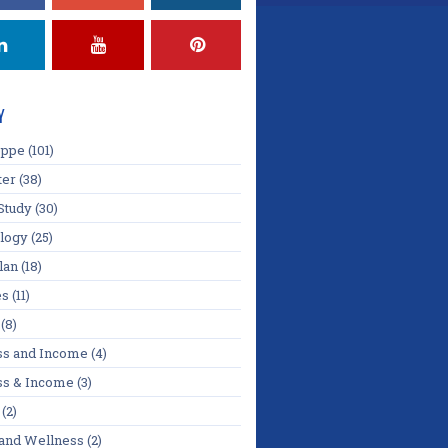
Y
oppe
(101)
ter
(38)
Study
(30)
logy
(25)
lan
(18)
es
(11)
(8)
ss and Income
(4)
ss & Income
(3)
(2)
 and Wellness
(2)