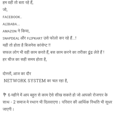
हम वही तो बता रहे हैं,
जो,
ꜰᴀᴄᴇʙᴏᴏᴋ..
ᴀʟɪʙᴀʙᴀ...
ᴀᴍᴀᴢᴏɴ ने किया,
ꜱɴᴀᴘᴅᴇᴀʟ और ꜰʟɪᴘᴋᴀʀᴛ उसे फोलो कर रहे हैं...!
यही तो होता है बिजनेस कांसेप्ट !!
सफल लोग भी वही काम करते हैं, बस काम करने का तरीका ढूंढ लेते हैं !
हर चीज का सही समय होता है,
दोस्तों, आज का दौर
NETWORK SYSTEM का चल रहा है,
💐 6 महीने में आप बहुत से काम ऐसे सीख सकते हो जो आपको रोजगार के
साथ - 2 समाज मे स्थान भी दिलवाएगा। परिवार की आर्थिक स्थिति भी सुधर
जाएगी।