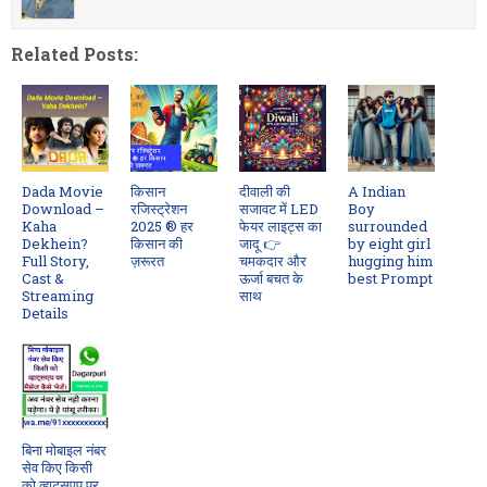
Related Posts:
Dada Movie
किसान
दीवाली की
A Indian
Download –
रजिस्ट्रेशन
सजावट में LED
Boy
Kaha
2025 ® हर
फेयर लाइट्स का
surrounded
Dekhein?
किसान की
जादू 👉
by eight girl
Full Story,
ज़रूरत
चमकदार और
hugging him
Cast &
ऊर्जा बचत के
best Prompt
Streaming
साथ
Details
बिना मोबाइल नंबर
सेव किए किसी
को व्हाट्सएप पर