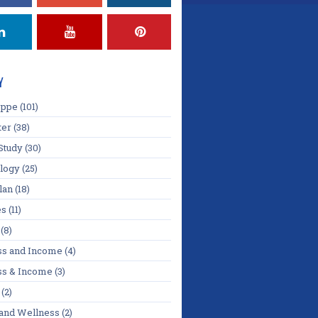
Y
oppe
(101)
ter
(38)
Study
(30)
logy
(25)
lan
(18)
es
(11)
(8)
ss and Income
(4)
ss & Income
(3)
(2)
 and Wellness
(2)