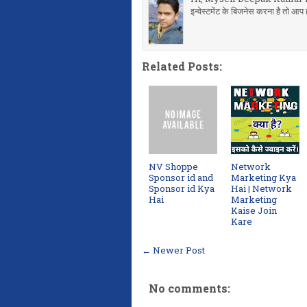
इन्वेस्टमेंट के बिजनेस करना है तो
Related Posts:
NV Shoppe
Network
Sponsor id and
Marketing Kya
Sponsor id Kya
Hai | Network
Hai
Marketing
Kaise Join
Kare
← Newer Post
No comments: