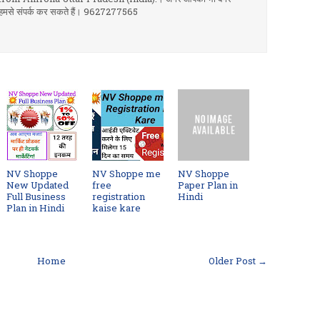
 आप हमसे संपर्क कर सकते हैं। 9627277565
NV Shoppe
NV Shoppe me
NV Shoppe
New Updated
free
Paper Plan in
Full Business
registration
Hindi
Plan in Hindi
kaise kare
Home
Older Post →