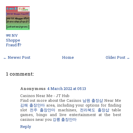
क्या NV
Shoppe
Fraud हैं?
← Newer Post
Home
Older Post →
1 comment:
Anonymous
4 March 2022 at 05:13
Casinos Near Me - JT Hub
Find out more about the Casinos
남원 출장샵
Near Me
김해 출장안마
area, including your options for finding
slot
전주 출장안마
machines,
전라북도 출장샵
table
games, bingo and live entertainment at the best
casinos near you
강릉 출장안마
Reply